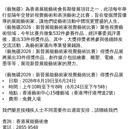
《藝無疆》為香港展能藝術會長期發展項目之一，此項每年舉
行並隔年交替於視覺藝術和表演藝術之比賽，旨在發掘潛質優
厚的展能藝術家，讓他們從藝術活動中體現更豐盛的人生。
《藝無疆2026：新晉展能藝術家視覺藝術比賽》聚焦視覺藝
術領域，今年比賽共徵集532件參賽作品，經評審委員評選
後，選出33件得獎作品。其中，大獎得獎者將參與後續師友
交流活動，為藝術家邁向專業發展鋪路。
《藝無疆2026︰新晉展能藝術家視覺藝術比賽》得獎作品展
將展出33件得獎作品，創作媒介包括繪畫、雕塑、電繪、水
墨等等，展現新晉展能藝術家的潛力。
《藝無疆2026︰新晉展能藝術家視覺藝術比賽》得獎作品展
• 日期：2026年6月19日至6月24日
• 時間：上午10時至下午8時（6月24日至下午5時）
• 地點：香港藝術中心15樓藝域（香港灣仔港灣道2號）
• 費用：免費入場
我們樂意按殘疾人士不同需要作出適當安排，請聯絡我們
查詢
：
香港展能藝術會
電話：2855 9548