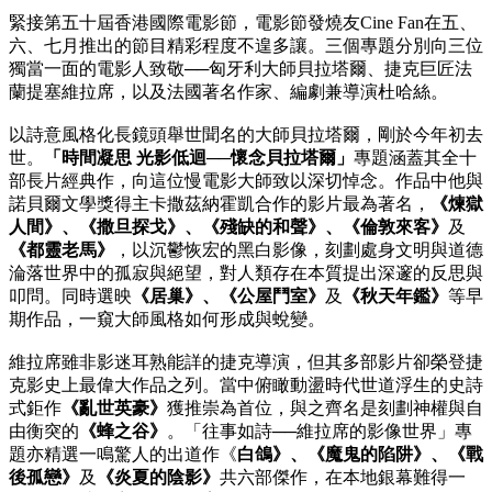
緊接第五十屆香港國際電影節，電影節發燒友Cine Fan在五、
六、七月推出的節目精彩程度不遑多讓。三個專題分別向三位
獨當一面的電影人致敬──匈牙利大師貝拉塔爾、捷克巨匠法
蘭提塞維拉席，以及法國著名作家、編劇兼導演杜哈絲。
以詩意風格化長鏡頭舉世聞名的大師貝拉塔爾，剛於今年初去
世。
「時間凝思 光影低迴──懷念貝拉塔爾」
專題涵蓋其全十
部長片經典作，向這位慢電影大師致以深切悼念。作品中他與
諾貝爾文學獎得主卡撒茲納霍凱合作的影片最為著名，
《煉獄
人間》、《撒旦探戈》、《殘缺的和聲》、《倫敦來客》
及
《都靈老馬》
，以沉鬱恢宏的黑白影像，刻劃處身文明與道德
淪落世界中的孤寂與絕望，對人類存在本質提出深邃的反思與
叩問。同時選映
《居巢》、《公屋鬥室》
及
《秋天年鑑》
等早
期作品，一窺大師風格如何形成與蛻變。
維拉席雖非影迷耳熟能詳的捷克導演，但其多部影片卻榮登捷
克影史上最偉大作品之列。當中俯瞰動盪時代世道浮生的史詩
式鉅作
《亂世英豪》
獲推崇為首位，與之齊名是刻劃神權與自
由衡突的
《蜂之谷》
。「往事如詩──維拉席的影像世界」專
題亦精選一鳴驚人的出道作《
白鴿》、《魔鬼的陷阱》、《戰
後孤戀》
及
《炎夏的陰影》
共六部傑作，在本地銀幕難得一