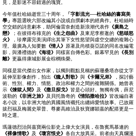
見，是影迷不容錯過的瑰寶。
今年值杜哈絲逝世三十周年，
「字影流光──杜哈絲的書寫美
學」
專題選映六部改編其小說或自撰劇本的經典作。杜哈絲時
空交錯的詩意劇本，助阿倫雷奈創造新浪潮代表作
《廣島之
戀》
；在彼得布祿克的
《生之怨曲》
及東尼李察逖的
《慾燄怒
火》
，珍摩露完美演繹出其筆下女性慾望與虛空交纏的複雜心
理。最廣為人知要數
《情人》
原著及尚積葵亞諾的同名改編電
影，與潘禮德的
《海堤》
同樣富自傳色彩。銀幕罕見的
《長別
離》
更贏得康城影展金棕櫚殊榮。
同樣是當代傑出女作家，以獨到觀點見稱的蘇珊桑塔亦從文字
延伸至影像創作，拍出
《饞人對歌》
與
《卡爾兄弟》
，探討藝
術、性別、權力、情慾、政治和權力之間的複雜關係。她曾表
示
《煉獄人間》
及
《撒旦探戈》
皆是心頭好。無獨有偶，薛尼
波勒的
《非洲之旅》
及貝托魯奇的
《情陷撒哈拉》
皆改編自著
名小說，以非洲大地的異國風情襯托出纏綿愛情故事。已故羅
拔烈福及梅麗史翠普、尊麥高維治及狄寶娜穎嘉的配搭更是一
時之選。
瑪蓮德烈治與嘉寶兩位影史上偉大女演員，在魯賓馬慕連的
《裸像情歌》
及
《瓊宮恨史》
各自大放異采。前者由天真爛漫