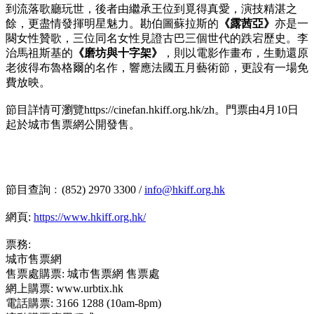
到流落歌廳玩世，後者由繼承王位到覓得真愛，演技精湛之
餘，更盡情發揮明星魅力。勘伯圖蘇拉斯的
《露茜亞》
亦是一
闋女性贊歌，三位同名女性見證古巴三個世代的跌宕歷史。李
治馬祖斯基的
《磨坊與十字架》
，則以電影作畫布，生動還原
老彼得布魯格爾的名作，響應法國五月藝術節，更設有一場免
費放映。
節目詳情可瀏覽https://cinefan.hkiff.org.hk/zh。門票由4月10日
起於城市售票網公開發售。
節目查詢﹕(852) 2970 3300 /
info@hkiff.org.hk
網頁:
https://www.hkiff.org.hk/
票務:
城市售票網
售票處購票: 城市售票網 售票處
網上購票: www.urbtix.hk
電話購票: 3166 1288 (10am-8pm)