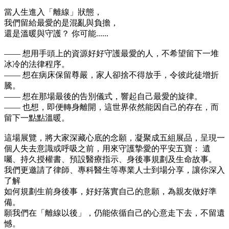
當人生進入「離線」狀態，
我們留給最愛的是混亂與負擔，
還是溫暖與守護？ 你可能......
—— 想用手頭上的資源好好守護最愛的人，不希望留下一堆
冰冷的法律程序。
—— 想在病床保留尊嚴，家人卻捨不得放手，令彼此徒增折
騰。
—— 想在那場最後的告別儀式，響起自己最愛的旋律。
—— 也想，即便轉身離開，這世界依然能因自己的存在，而
留下一點點溫暖。
這場展覽，將大家深藏心底的念願，凝聚成五組展品，呈現一
個人失去意識或呼吸之前，用來守護摯愛的平安五寶： 遺
囑、持久授權書、預設醫療指示、身後事規劃及生命故事。
我們更邀請了律師、專科醫生等專業人士到場分享，讓你深入
了解
如何規劃生前身後事，好好落實自己的意願，為親友做好準
備。
願我們在「離線以後」，仍能依循自己的心意走下去，不留遺
憾。