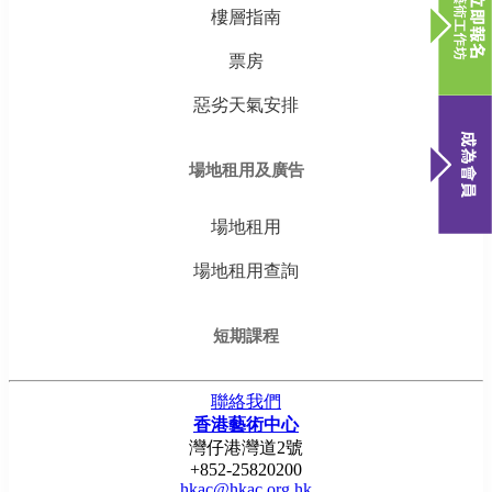
樓層指南
票房
惡劣天氣安排
場地租用及廣告
場地租用
場地租用查詢
短期課程
聯絡我們
香港藝術中心
灣仔港灣道2號
+852-25820200
hkac@hkac.org.hk