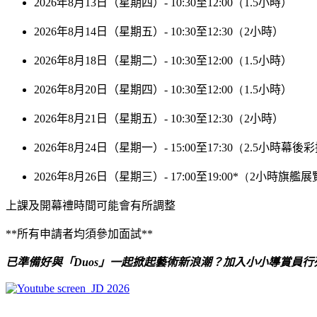
2026
年
8
月
13
日（星期四）
- 10:30
至
12:00
（
1.5
小時）
2026
年
8
月
14
日（星期五）
- 10:30
至
12:30
（
2
小時）
2026
年
8
月
18
日（星期二）
- 10:30
至
12:00
（
1.5
小時）
2026
年
8
月
20
日（星期四）
- 10:30
至
12:00
（
1.5
小時）
2026
年
8
月
21
日（星期五）
- 10:30
至
12:30
（
2
小時）
2026
年
8
月
24
日（星期一）
- 15:00
至
17:30
（
2.5
小時幕後彩
2026
年
8
月
26
日（星期三）
- 17:00
至
19:00*
（
2
小時旗艦展
上課
及開幕禮時間可能會有所調整
*
*
所有申請者均須參加面試
**
已
準備好與「
Duos
」一起掀起藝術新浪潮？加入
小小
導賞員行