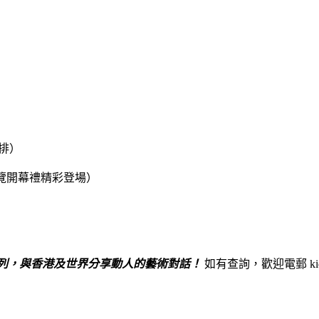
排）
覽開幕禮精彩登場）
列，與香港及世界分享動人的藝術對話！
如有查詢，歡迎電郵
k