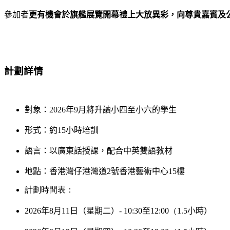
參加者
更有機會於旗艦展覽開幕禮上大放異彩，向尊貴嘉賓及
計劃詳情
對象：
2
026
年
9
月
將
升讀小四至小六
的學生
形式：約
15
小時培訓
語言：以廣東話授課，配合中英雙語教材
地點：香港灣仔港灣道
2
號香港藝術中心
15
樓
計劃時間表
：
2026
年
8
月
11
日（星期二）
- 10:30
至
12:00
（
1.5
小時）