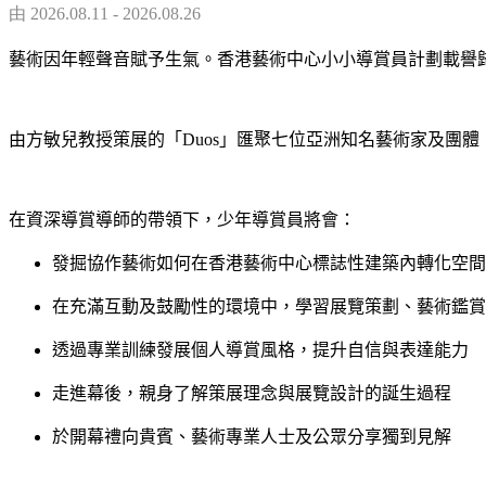
由 2026.08.11 - 2026.08.26
藝術因年輕聲音
賦予生氣
。香港藝術中心
小小
導賞員計劃載譽
由方敏兒教授策展的「
D
uos
」匯聚七位亞洲知名藝術家及團體
在資深導賞導師的帶領下，少年導賞員將會：
發掘協作藝術如何在香港藝術中心標誌性建築
內轉化空間
在充滿互動及鼓勵性的環境中，學習展覽策劃、藝術鑑賞
透過專業訓練發展個人導賞風格，提升自信與表達能力
走進幕後，親身了解策展理念與展覽設計的誕生過程
於開幕禮向貴賓、藝術專業人士及公眾分享獨到見解