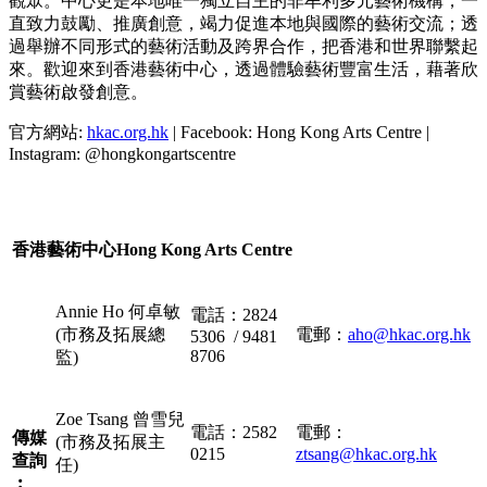
觀眾。中心更是本地唯一獨立自主的非牟利多元藝術機構，一
直致力鼓勵、推廣創意，竭力促進本地與國際的藝術交流；透
過舉辦不同形式的藝術活動及跨界合作，把香港和世界聯繫起
來。歡迎來到香港藝術中心，透過體驗藝術豐富生活，藉著欣
賞藝術啟發創意。
官方網站:
hkac.org.hk
| Facebook: Hong Kong Arts Centre |
Instagram: @hongkongartscentre
香港藝術中心
Hong Kong Arts Centre
Annie Ho 何卓敏
電話：2824
(市務及拓展總
電郵：
aho@hkac.org.hk
5306 / 9481
8706
監)
Zoe Tsang 曾雪兒
電話：2582
電郵：
傳媒
(市務及拓展主
0215
ztsang@hkac.org.hk
查詢
任)
︰