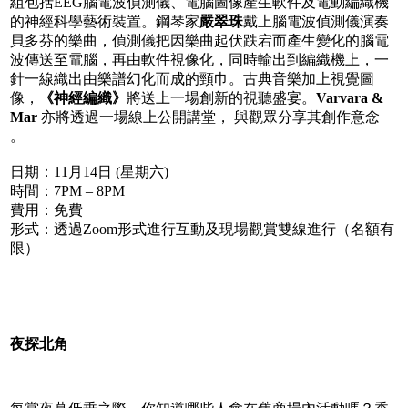
組包括EEG腦電波偵測儀、電腦圖像產生軟件及電動編織機
的神經科學藝術裝置。鋼琴家
嚴翠珠
戴上腦電波偵測儀演奏
貝多芬的樂曲，偵測儀把因樂曲起伏跌宕而產生變化的腦電
波傳送至電腦，再由軟件視像化，同時輸出到編織機上，一
針一線織出由樂譜幻化而成的頸巾。古典音樂加上視覺圖
像，
《神經編織》
將送上一場創新的視聽盛宴。
Varvara &
Mar
亦將透過一場線上公開講堂， 與觀眾分享其創作意念
。
日期：11月14日 (星期六)
時間：7PM – 8PM
費用：免費
形式：透過Zoom形式進行互動及現場觀賞雙線進行（名額有
限）
夜探北角