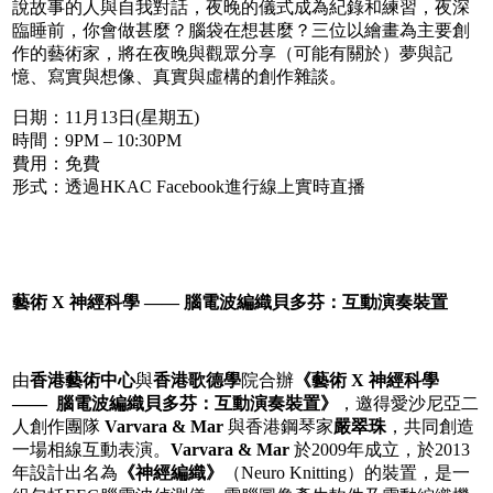
說故事的人與自我對話，夜晚的儀式成為紀錄和練習，夜深
臨睡前，你會做甚麼？腦袋在想甚麼？三位以繪畫為主要創
作的藝術家，將在夜晚與觀眾分享（可能有關於）夢與記
憶、寫實與想像、真實與虛構的創作雜談。
日期：11月13日(星期五)
時間：9PM – 10:30PM
費用：免費
形式：透過HKAC Facebook進行線上實時直播
藝術 X
神經科學 ——
腦電波編織貝多芬：互動演奏裝置
由
香港藝術中心
與
香港歌德學
院合辦
《藝術
X
神經科學
——
腦電波編織貝多芬：互動演奏裝置》
，邀得愛沙尼亞二
人創作團隊
Varvara & Mar
與香港鋼琴家
嚴翠珠
，共同創造
一場相線互動表演。
Varvara & Mar
於2009年成立，於2013
年設計出名為
《神經編織》
（Neuro Knitting）的裝置，是一