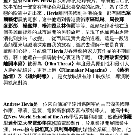
藍》
監製
Andrew Hevia
首次執導的紀錄長片。導演把自己的
故事拍出一部富有神秘色彩且悲喜交織的紀錄片。為了從失
戀的陰霾中走出來，
Hevia
離開美國到香港拍攝一部有關
巴塞
爾藝術展
的電影，途中他遇到香港藝術家
區凱琳
、
周俊輝
、
麥影彤
、
楊嘉輝
、
楊沛鏗
及
林偉而
等等。鏡頭紀錄著他在這
個美麗而複雜的城市展開的另類旅程，呈現了他如何由逐漸
消化到接納「改變」，從而與現實共處的過程。這是一段透
過顛覆來坦誠地探索自我的旅程，嘗試去理解什麼是真實、
疏離和心碎，並紀錄了
Hevia
與香港藝術家與其作品的不期而
遇。啊！他還在一個購物中心裏迷路了呢。
《利用破窗空間
離開車廂》
被譽為
《
Film Threat
》
年度最具原創性和最引人
入勝的紀錄片，更登上過
《
Filmmaker Magazine
》
、
《藝術
論壇》
及
《紐約時報》
。 是次放映設有線上映後談，導演將
與觀衆對談。
Andrew Hevia
是一位來自佛羅里達州邁阿密的古巴裔美國籍
作家、導演、監製、電影攝影師及富布萊特學人。 他高中時
在
New World School of the Arts
學習素描和繪畫，然後到
佛羅
里達州立大學電影學院
修讀電影製作，於畢業後開展職業生
涯。
Hevia
擁有
福坦莫加貝利商學院
的媒體企業碩士學位。他