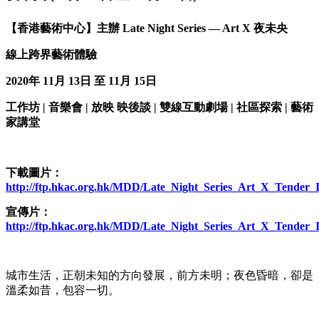
【香港藝術中心】主辦
Late Night Series
—
Art X
夜未央
線上跨界藝術體驗
2020
年
11
月
13
日
至
11
月
15
日
工作坊
|
音樂會
|
放映
映後談
|
雙線互動劇場
|
社區探索
|
藝術
家講堂
下載圖片：
http://ftp.hkac.org.hk/MDD/Late_Night_Series_Art_X_Tender_
宣傳片：
http://ftp.hkac.org.hk/MDD/Late_Night_Series_Art_X_Tender_
城市生活，正朝未知的方向發展，前方未明；夜色昏暗，卻是
溫柔如昔，包容一切。