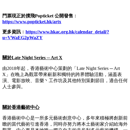
門票
現正於
撲飛
Popticket
公開發售
﹕
https://www.popticket.hk/artx
更多資訊﹕
https://www.hkac.org.hk/calendar_detail/?
u=VWaEG2pWaZY
關於
Late Night Series ─ Art X
由2018年起，香港藝術中心策劃的「Late Night Series ─ Art
X」在晚上為觀眾帶來嶄新和獨特的跨界體驗活動，涵蓋表
演、電影放映、音樂丶工作坊及其他特別策劃節目，適合任何
人士參與。
關於香港藝術中心
香港藝術中心是一所多元藝術創意中心，多年來積極將創新前
瞻的當代藝術引進香港，同時亦努力將本土藝術家介紹給海外