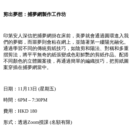
剪出夢想：捕夢網製作工作坊
印第安人深信把捕夢網掛在床前，美夢就會通過圓環進入我
們的夢鄉，而噩夢則會粘在網上，並隨著第一縷陽光融化。
通過學習不同的傳統剪紙技巧，如陰剪和陽法、對稱和多重
摺剪法，將平平無奇的紙張變成色彩鮮艷的剪紙作品。配搭
不同顏色的立體圖案後，再通過簡單的編織技巧，把剪紙圖
案穿插在捕夢網當中。
日期：11月13日 (星期五)
時間：6PM – 7:30PM
費用：HKD 180
形式：透過Zoom授課 (名額有限)