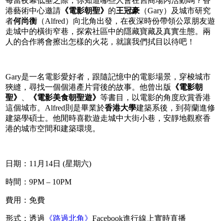
每當夜幕低垂之際，你知道哪些人會在舊商場內活動嗎？香
港藝術中心邀請
《電影朝聖》
的
王冠豪
（Gary）及城市研究
者
何尚衡
（Alfred）向北角出發，在夜深時份帶領公眾朋友遊
走城中的橫街窄巷，探索社區中的隱藏寶藏及真實生態。兩
人的合作將會擦出怎樣的火花，就讓我們拭目以待吧！
Gary是一名電影愛好者，跟隨記憶中的電影場景，穿梭城市
狹縫，尋找一個個港產片背後的故事。他曾出版
《電影朝
聖》
、
《電影美食朝聖遊》
等書目，以電影的角度欣賞香港
這個城市。Alfred則是畢業於
香港大學
建築系後，到荷蘭進修
建築學碩士。他閒時喜歡遊走城中大街小巷，安靜地觀察香
港的城市空間和建築環境。
日期：11月14日 (星期六)
時間：9PM – 10PM
費用：免費
形式：透過
《路過北角》
Facebook進行線上實時直播