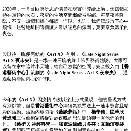
2020年，一幕幕匪夷所思的情節在現實中陸續上演，焦慮猶如
懸在頭頂的大石，狹窄的生活空間繼續被壓縮。每當夜幕降
臨，不安、煩惱和擔心都續一浮現。也許，我們應該放下心中
煩惱，短暫地離開這個讓人難以喘息的氛圍，莫要辜負溫柔的
夜色。
與以往一晚便完結的
《
Art X
》
有別，
《
Late Night Series -
Art X
夜未央》
是一場一連三晚的線上跨界藝術體驗。大家可
以留在家中這片小天地，給自己放鬆的空間，完全投入由
【香
港藝術中心】
策劃的
《
Late Night Series - Art X
夜未央》
，通
過藝術尋回內心的平靜。
今年的
《
Art X
》
因疫情將改以線上形式呈現，儘管呈現方式
有別以前，但是
香港藝術中心
繼續為觀眾送上一連串豐富且精
彩的活動。活動內容包括
《藝談夢話》
中，
楊學德
、
區華欣
、
黃進曦
三位藝術家將從對於夜晚的想法開始聊一聊他們的創
作。
《藝術
X
神經科學
—
腦電波編織貝多芬：互動演奏裝
置》
帶領觀眾窺探古典音樂如何如與創意科技結合，一針一線