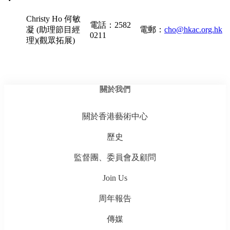
Christy Ho 何敏
電話：2582
凝 (助理節目經
電郵：
cho@hkac.org.hk
0211
理)(觀眾拓展)
關於我們
關於香港藝術中心
歷史
監督團、委員會及顧問
Join Us
周年報告
傳媒