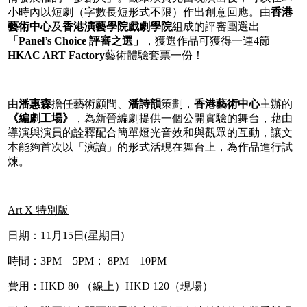
小時內以短劇（字數長短形式不限）作出創意回應。由
香港
藝術中心
及
香港演藝學院戲劇學院
組成的評審團選出
「
Panel’s Choice
評審之選」
，獲選作品可獲得一連4節
HKAC ART Factory
藝術體驗套票一份！
由
潘惠森
擔任藝術顧問、
潘詩韻
策劃，
香港藝術中心
主辦的
《編劇工場》
，為新晉編劇提供一個公開實驗的舞台，藉由
導演與演員的詮釋配合簡單燈光音效和與觀眾的互動，讓文
本能夠首次以「演讀」的形式活現在舞台上，為作品進行試
煉。
Art X
特別版
日期：11月15日(星期日)
時間：3PM – 5PM； 8PM – 10PM
費用：HKD 80 （線上）HKD 120（現場）