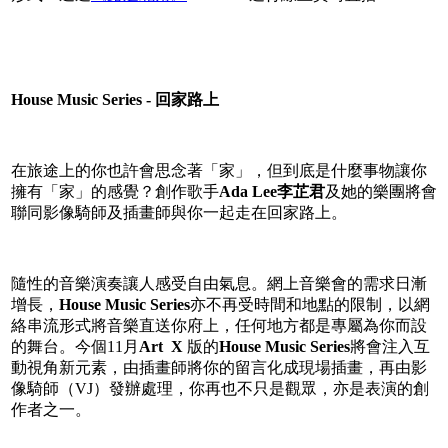
House Music Series -
回家路上
在旅途上的你也許會思念著「家」，但到底是什麼事物讓你
擁有「家」的感覺？創作歌手
Ada Lee
李芷君
及她的樂團將會
聯同影像騎師及插畫師與你一起走在回家路上。
隨性的音樂演奏讓人感受自由氣息。網上音樂會的需求日漸
增長，
House Music Series
亦不再受時間和地點的限制，以網
絡串流形式將音樂直送你府上，任何地方都是專屬為你而設
的舞台。今個11月
Art X
版的
House Music Series
將會注入互
動視角新元素，由插畫師將你的留言化成現場插畫，再由影
像騎師（VJ）發辦處理，你再也不只是觀眾，亦是表演的創
作者之一。