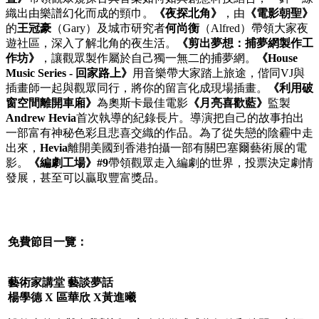
織出由樂譜幻化而成的頸巾。
《夜探北角》
，由
《電影朝聖》
的
王冠豪
（Gary）及城市研究者
何尚衡
（Alfred）帶領大家夜
遊社區，深入了解北角的夜生活。
《剪出夢想：捕夢網製作工
作坊》
，讓觀眾製作屬於自己獨一無二的捕夢網。
《
House
Music Series -
回家路上》
用音樂帶大家踏上旅途，偕同VJ與
插畫師一起與觀眾同行，將你的留言化成現場插畫。
《利用破
窗空間離開車廂》
為奧斯卡最佳電影
《月亮喜歡藍》
監製
Andrew Hevia
首次執導的紀錄長片。導演把自己的故事拍出
一部富有神秘色彩且悲喜交織的作品。為了從失戀的陰霾中走
出來，
Hevia
離開美國到香港拍攝一部有關巴塞爾藝術展的電
影。
《編劇工場》
#9
帶領觀眾走入編劇的世界，投票決定劇情
發展，甚至可以贏取豐富獎品。
免費節目一覽：
藝術家講堂
藝談夢話
楊學德
X
區華欣
X
黃進曦