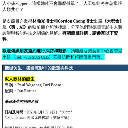
人小孩
，這樣她就不會那麼孤單了。人工智能將會怎樣跟
Pepper
人類共存？
是次節目亦邀得
林瀚光博士
和
博士
出席
《大都會》
Gordon Cheng
及
《嗨，
》
的映前簡介和映後談，分享他們對德國電影中人類
AI
慾望與智能科技之關係的見解。
有關節目詳情，請參閱以下資
料。
歡迎傳媒朋友邀約進行採訪和觀影
，請聯絡香港藝術中心曾雪
兒
小姐
（
）
安排訪問和預留傳媒門票。
Tel: +852 2582 0215
機械仿生：德國電影中的欲望與科技
泥人歌林的誕生
導演：
Paul Wegener, Carl Boese
配樂：
Jan Brauer
暴政產生的危險矛盾
日期及時間：
年
月
日（四）
2021
1
7
7:30pm*
將出席映後談（英語主講）
*DJ Jan Brauer