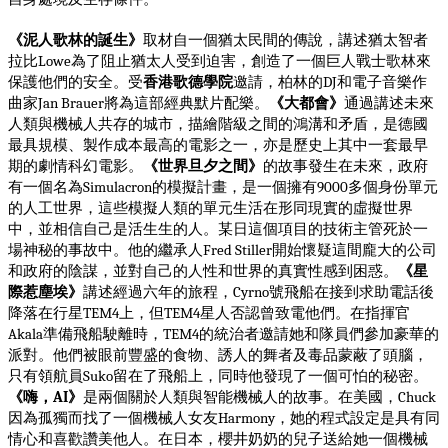
《泥人歌林的誕生》
取材自一個猶太民間的傳說，講述猶太智者
拉比
為了阻止猶太人受到迫害，創造了一個巨人戰士歌林來
Lowe
保護他們的安全。受
香港歌德學院
邀請，柏林的
和電子音樂作
DJ
曲家
將為這部經典默片配樂。
《大都會》
通過講述未來
Jan Brauer
人類與機械人共存的城市，描繪階級之間的鴻溝和矛盾，是德國
最具規模、製作成本最高的電影之一，亦是歷史上其中一套最早
期的劇情科幻電影。
《世界旦夕之間》
的故事發生在未來，政府
有一個名為
的模擬計畫，是一個擁有
多個身份單元
Simulacron
9000
的人工世界，這些模擬人類的單元生活在形同現實的虛擬世界
中，並相信自己是活生生的人。某日這個項目的技術主管死於一
場神秘的事故中。他的繼承人
開始懷疑這間龐大的公司
Fred Stiller
和政府的陰謀，並對自己的人性和世界的真實性感到困惑。
《星
際惹塵埃》
講述經過六年的旅程，
號飛船在接到求助電話後
Cyrno
降落在行星
上，但
星人否認曾致電他們。在指揮官
TEM4
TEM4
準備飛船駛離時，
的統治者邀請她和隊員們參加豪華的
Akala
TEM4
派對。他們被眼前豐盛的食物、誘人的舞者及毒品蒙蔽了頭腦，
只有領航員
留在了飛船上，同時他發現了一個可怕的秘密。
Suko
《嗨，
》
是兩個關於人類與智能機械人的故事。在美國，
AI
Chuck
因為孤獨而找了一個機械人女友
，她的程式設定是具有同
Harmony
情心和喜歡讚美他人。在日本，櫻井奶奶的兒子送給她一個機械