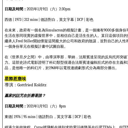
日期及時間：
年
月
日（六）
2021
1
9
2:30pm
西德
德語對白，英文字幕
彩色
| 1973 | 212 mins |
| DCP |
在未來，政府有一個名為
的模擬計畫，是一個擁有
多個身份
Simulacron
9000
生活在形同現實的虛擬世界中，並相信自己是活生生的人。某日這個項目的
繼承人
開始懷疑這間龐大的公司和政府的陰謀，並對自己的人性
Fred Stiller
一個身份單元在模擬計畫中試圖自殺。
在《世界旦夕之間》中，由導演寧那．華納．法斯賓達呈現的反烏托邦突破
力。這部史詩式電影證明了科幻類型很適合法斯賓達偏執狂式的存在主義和
品，是他唯一的科幻片，於
年以電視連續劇形式分為兩部分播出。
1968
星際惹塵埃
導演：
Gottfried Kolditz
贏家的詛咒在折磨著誰？
日期及時間：
年
月
日（六）
2021
1
9
8pm
東德
德語對白，英文字幕
彩色
| 1976 | 95 mins |
| DCP |
經過六年的旅程，
號飛船在接到求助電話後降落在行星
上，但
Cyrno
TEM4
TE