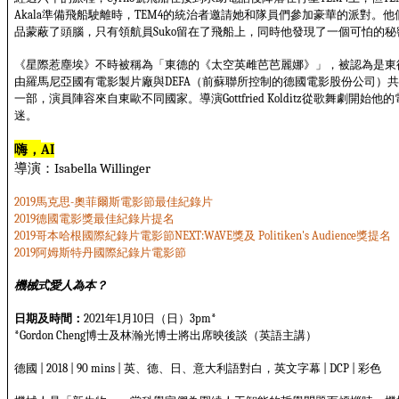
準備飛船駛離時，
的統治者邀請她和隊員們參加豪華的派對。他
Akala
TEM4
品蒙蔽了頭腦，只有領航員
留在了飛船上，同時他發現了一個可怕的秘
Suko
《星際惹塵埃》不時被稱為「東德的《太空英雌芭芭麗娜》」，被認為是東
由羅馬尼亞國有電影製片廠與
（前蘇聯所控制的德國電影股份公司）
DEFA
一部，演員陣容來自東歐不同國家。導演
從歌舞劇開始他的
Gottfried Kolditz
迷。
嗨，
AI
導演：
Isabella Willinger
馬克思
奧菲爾斯電影節最佳紀錄片
2019
-
德國電影獎最佳紀錄片提名
2019
哥本哈根國際紀錄片電影節
獎及
獎提名
2019
NEXT:WAVE
Politiken's Audience
阿姆斯特丹國際紀錄片電影節
2019
機械式愛人為本？
日期及時間：
年
月
日（日）
2021
1
10
3pm*
博士及林瀚光博士將出席映後談（英語主講）
*Gordon Cheng
德國
英、德、日、意大利語對白，英文字幕
彩色
| 2018 | 90 mins |
| DCP |