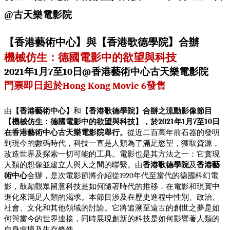
@古天樂電影院
【香港藝術中心
】
與【香港歌德學院
】
合辦
機械仿生：德國電影中的欲望與科技
年
月
至
日
香港藝術中心古天樂電影院
2021
1
7
10
@
門票即日起於
發售
Hong Kong Movie 6
由
【香港藝術中心】
和
【香港歌德學院】合辦之流動影像節目
【機械仿生：德國電影中的欲望與科技】，於
年
月
至
日
2021
1
7
10
在香港藝術中心古天樂電影院舉行。
從近二百萬年前石器的發明
到現今的數碼時代，科技一直是人類為了滿足慾望，獲取資源，
改造世界及探索一切可能的工具。電影也是其方法之一：它實現
人類的想像並建立人與人之間的聯繫。由
香港歌德學院
及
香港藝
術中心
合辦，是次電影節將介紹從
年代至當代的德國科幻電
1920
影，鼓勵觀眾留意科技是如何隨著時代的推移，在電影和現實中
進化來滿足人類的渴求。本節目涉及在歷史進程中性別、政治、
社會、文化和其他領域的討論。它將追溯至遠古的創世之夢是如
何與當今的世界連接，同時展現創新的科技是如何影響著人類的
自身處境及生存條件。