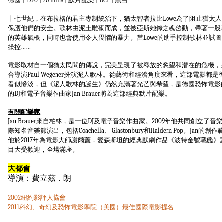
德國
默片配樂
黑白
| 1920 | 76 mins |
| DCP |
十七世紀，在布拉格的君主專制統治下，猶太智者拉比
為了阻止猶太人
Lowe
保護他們的安全。歌林由泥土雕砌而成，並被亞斯她錄之魂啓動，帶著一股
的英雄氣概，同時也會使用令人畏懼的暴力。當
的助手控制歌林並試圖
Lowe
操控
……
電影取材自一個猶太民間的傳說，完美呈現了被釋放的慾望和潛在的危機，
合導演
扮演泥人歌林。從藝術和經濟角度來看，這部電影都是
Paul Wegener
看似慘淡，但《泥人歌林的誕生》仍然充滿著光芒與希望，是德國恐怖電影
的
和電子音樂作曲家
將為這部經典默片配樂。
DJ
Jan Brauer
有關配樂家
來自柏林，是一位
及電子音樂作曲家。
年他共同創立了音
Jan Brauer
DJ
2009
際知名音樂節演出，包括
、
和
。
的創作
Coachella
Glastonbury
Haldern Pop
Jan
他於
年為電影大師謝爾蓋．愛森斯坦的經典默劇作品《波特金號戰艦》
2017
目大受歡迎，全場滿座。
大都會
導演：費立茲．朗
紐約影評人協會
2002
科幻、奇幻及恐怖電影學院（美國）最佳國際電影提名
2011