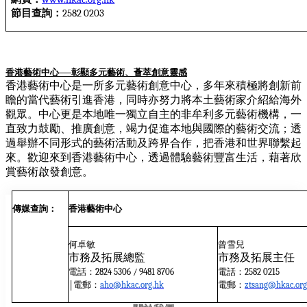
節目查詢：
2582 0203
香港藝術中心
彰顯多元藝術、薈萃創意靈感
──
香港藝術中心是一所多元藝術創意中心，多年來積極將創新前
瞻的當代藝術引進香港，同時亦努力將本土藝術家介紹給海外
觀眾。中心更是本地唯一獨立自主的非牟利多元藝術機構，一
直致力鼓勵、推廣創意，竭力促進本地與國際的藝術交流；透
過舉辦不同形式的藝術活動及跨界合作，把香港和世界聯繫起
來。歡迎來到香港藝術中心，透過體驗藝術豐富生活，藉著欣
賞藝術啟發創意。
傳媒查詢：
香港藝術中心
何卓敏
曾雪
兒
市務及拓展總監
市務及拓展主任
電話：
電話：
2824 5306 / 9481 8706
2582 0215
|電郵：
電郵：
aho@hkac.org.hk
ztsang@hkac.org