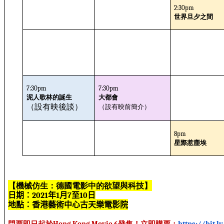
2:30pm
世界旦夕之間
7:30pm
7:30pm
泥人歌林的誕生
大都會
（設有
映前簡介
）
（設有映後談）
8pm
星際惹塵埃
【機械仿生：德國電影中的欲望與科技】
日期：
年
月
至
日
2021
1
7
10
地點：香港藝術中心古天樂電影院
門票即日起於
發售！立即購票：