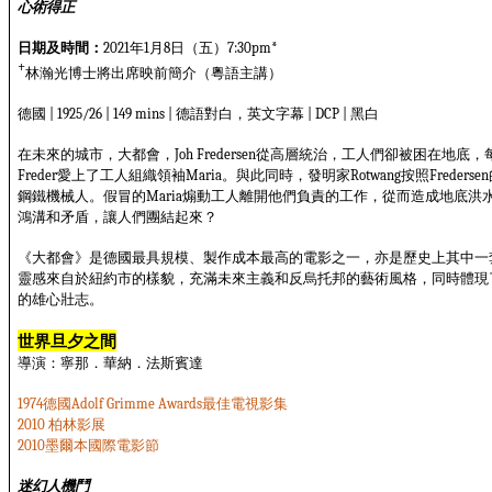
心術得正
日期及時間：
年
月
日（五）
2021
1
8
7:30pm*
+
林瀚光博士將出席映前簡介（粵語主講）
德國
德語對白，英文字幕
黑白
| 1925/26 | 149 mins |
| DCP |
在未來的城市，大都會，
從高層統治，工人們卻被困在地底，
Joh Fredersen
愛上了工人組織領袖
。與此同時，發明家
按照
Freder
Maria
Rotwang
Fredersen
鋼鐵機械人。假冒的
煽動工人離開他們負責的工作，從而造成地底洪
Maria
鴻溝和矛盾，讓人們團結起來？
《大都會》是德國最具規模、製作成本最高的電影之一，亦是歷史上其中一
靈感來自於紐約市的樣貌，充滿未來主義和反烏托邦的藝術風格，同時體現
的雄心壯志。
世界旦夕之間
導演：寧那．華納．法斯賓達
德國
最佳電視影集
1974
Adolf Grimme Awards
柏林影展
2010
墨爾本國際電影節
2010
迷幻人機鬥