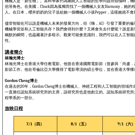
機械人是「新生物」。當科學家們為圍繞人工智能的哲學問題而煩惱時，機
侶等角色。在美國，
因為孤獨而找了一個機械人女友
，她的
Chuck
Harmony
人。在日本，櫻井奶奶的兒子送給她一個機械人小孩
，這樣她就不會
Pepper
儘管智能化可以說是機械人未來的發展方向，但《嗨，
》引發了重要的倫
AI
機械學習並和人工智能共存？我們會得到什麼？又將會失去什麼呢？誰是新
幽默的瞬間，也藴藏著許多暗示。觀衆可能會意識到，我們可以在人工智能
性。
講者簡介
林瀚光博士
林瀚光博士在香港大學任教電影。他曾在香港國際電影節（曾參與「尚盧．
影節工作。他在哥倫比亞大學獲得了電影導演的碩士學位，並在香港大學獲
博士
Gordon Cheng
在過去的
年，
博士在機械人、神經工程和人工智能的領域作
20
Gordon Cheng
一直擔任認知系統研究所的主席，該研究所也是他創立的。認知系統研究所
程學系的一部分。
放映日程
（四）
（五）
（六
7/1
8/1
9/1