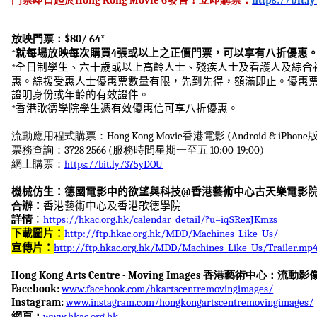
Hong Kong Movie 6
https://bit.
放映門票：
$80/ 64*
就每場放映每次購買
張或以上之正價門票，可以享有八折優惠
*
4
全日制學生、六十歲或以上高齡人士、殘疾人士及看護人及綜合
*
惠。綜援受惠人士優惠票數量有限，先到先得，額滿即止。優惠
證明身份或年齡的有效證件。
香港歌德學院學生憑有效優惠信可享八折優惠。
*
流動應用程式購票：
香港電影
Hong Kong Movie
(Android & iPhone
票務查詢：
服務時間星期一至五
3728 2566 (
10:00-19:00)
網上購票：
https://bit.ly/375yDOU
機械仿生：德國電影中的欲望與科技
香港藝術中心古天樂電影
@
合
辦：
香港藝術中心及香港歌德學院
詳情
：
https://hkac.org.hk/calendar_detail/?u=iqSRexJKmzs
下載圖片：
http://ftp.hkac.org.hk/MDD/Machines_Like_Us/
宣傳片：
http://ftp.hkac.org.hk/MDD/Machines_Like_Us/Trailer.mp
香港藝術中心：流動影
Hong Kong Arts Centre - Moving Images
Facebook:
www.facebook.com/hkartscentremovingimages/
Instagram:
www.instagram.com/hongkongartscentremovingimages/
網頁：
www.hkac.org.hk