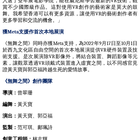
入選了雙年展電影學院，能在威尼斯學習最新的
VR
技術，觀
賞不少國際級作品。這對使用
VR
創作的藝術家是莫大的鼓
舞。我希望香港可以有更多資源，讓使用
VR
的藝術創作者有
更多學習和交流的機會。」
獲
Meta
支援作首次本地展演
《無舞之間》同時亦獲
Meta
支持，為
2022
年
9
月
17
日至
10
月
1
日
於西九文化區自由空間的首次本地展演提供
VR
硬件裝置及技
術支援。是次展演除
VR
影像外，將結合裝置、舞蹈影像等元
素，讓觀眾透過
VR
頭戴式裝置進入虛實之間，以不同感官見
證黃天寶與郭亞福跨越生死的愛情故事。
《無舞之間》創作團隊
導演：
曾翠珊
編舞：
黃天寶
演出：
黃天寶、郭亞福
監製：
范可琪、鄺珮詩
創意工程師：
林志輝