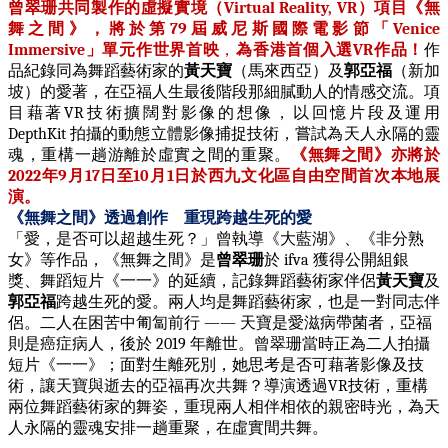
曾翠珊共同製作的虛擬實境（
Virtual Reality, VR
）項目《無
舞之間》，將於第
79
屆威尼斯國際電影節「
Venice
Immersive
」單元作世界首映
，
為香港首個入選
VR
作品！
作
品
紀錄同為舞蹈藝術家的
黃天寶
（馬來西亞）及
郭亞福
（新加
坡）的愛著，在亞福人生最後階段那細膩動人的情感交流。項
目藉著
VR
技術擴闊對影像的想像，以回憶片段及運用
DepthKit
拍攝的動態立體影像捕捉技術，嘗試為天人永隔的靈
魂，重構一趟游離於虛實之間的重聚。
《無舞之間》亦將於
2022
年
9
月
17
日至
10
月
1
日於西九文化區自由空間首次本地展
演。
《無舞之間》透過創作
重現跨越生死的愛
「愛，是否可以超越生死？」曾執導《大藍湖》、《非分熟
女》等作品，《無舞之間》是
曾翠珊
於
ifva
獲得公開組銀
獎、舞蹈短片《一一》的延續，記錄舞蹈藝術家伴侶
黃天寶
及
郭亞福
跨越生死的愛。兩人均是舞蹈藝術家，也是一對同志伴
侶。二人在困苦中匍匐前行
——
天寶是愛滋病帶菌者，亞福
則是癌症病人，後於
2019
年離世。曾翠珊當時正為二人拍攝
短片《一一》；面對生離死別，她思考是否可藉著影像及技
術，讓天寶與逝去的亞福再次共舞？導演透過
VR
技術，重構
兩位舞蹈藝術家的舞姿，重現兩人相伴相依的親密時光，為天
人永隔的靈魂安排一趟重聚，在虛實間共舞。