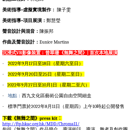
美術指導
–
虛擬實境製作：
陳子雯
美術指導
–
項目展演：
鄭慧瑩
聲音設計與混音：
陳振邦
作曲及聲音設計：
Eunice Martins
沉浸式
VR
影像裝置︰曾翠珊《無舞之間》
|
首次本地展演
·
2022
年
9
月
17
日至
18
日（星期六至日）
·
2022
年
9
月
20
日至
25
日（星期二至日）
·
2022
年
9
月
27
日至
10
月
1
日（星期二至六）
·
地點：
西九文化區藝術公園自由空間細盒
·
標準門票於
2022
年
8
月
11
日（星期四）上午
10
時起公開發售
下載《無舞之間》
press kit
︰
http://ftp.hkac.org.hk/MDD/Chroma11/
包括《無舞之間》作品簡介、導演的話、導演、舞者及創作團