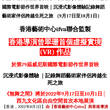
國際電影節作世界首映｜沉浸式影像體驗記錄舞蹈
藝術家伴侶跨越生死之旅 （9月17日至10月1日）
香港藝術中心
ifva
聯合監製
香港導演曾翠珊首個虛擬實境
(VR)
作品
於第
79
屆威尼斯國際電影節作世界首映
沉浸式影像體驗
｜記錄舞蹈藝術家伴侶跨越生
死之旅
《無舞之間》將於
2022
年
9
月
17
日至
10
月
1
日
│
西九文化區自由空間首次本地展演
【香港，
2022
年
8
月
1
日】
由【香港藝術中心
ifva
】與香港導演