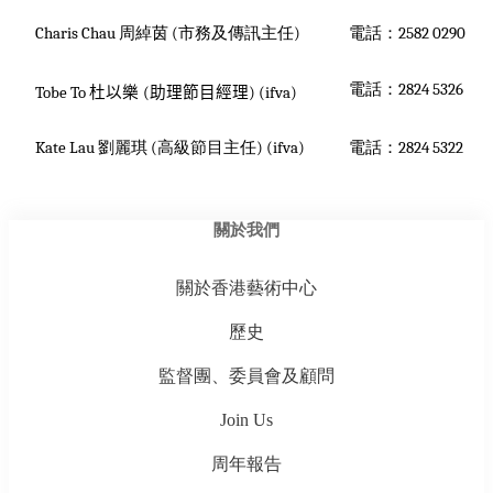
Charis Chau
周綽茵
(
市務及傳訊主任
)
電話：
2582 0290
電話：
2824 5326
T
obe To
杜以樂
(
助理節目經理
) (ifva)
Kate Lau
劉麗琪
(
高級節目主任
) (ifva)
電話：
2824 5322
關於我們
關於香港藝術中心
歷史
監督團、委員會及顧問
Join Us
周年報告