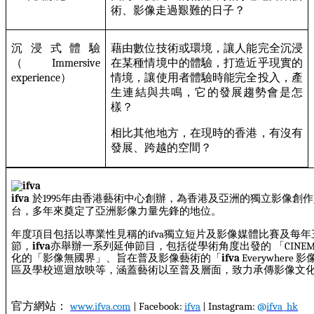
術、影像走過艱難的日子？
沉浸式體驗
藉由數位技術或環境，讓人能完全沉浸
（
Immersive
在某種情境中的體驗，打造近乎現實的
experience
）
情境，讓使用者體驗時能完全投入，產
生連結與共鳴，它的發展趨勢會是怎
樣？
相比其他地方，在現時的香港，有沒有
發展、跨越的空間？
ifva
於
1995
年由香港藝術中心創辦，為香港及亞洲的獨立影像創作
台，多年來奠定了亞洲影像力量先鋒的地位。
年度項目包括以專業性見稱的
ifva
獨立短片及影像媒體比賽及每年
節，
ifva
亦舉辦一系列延伸節目，包括從學術角度出發的
「
CINEM
化的「影像無國界」、旨在普及影像藝術的「
ifva
Everywhere
影
區及學校巡迴放映等，涵蓋藝術以至普及層面，致力承傳影像文
官方網站
：
www.ifva.com
| Facebook:
ifva
| Instagram:
@
ifva_hk