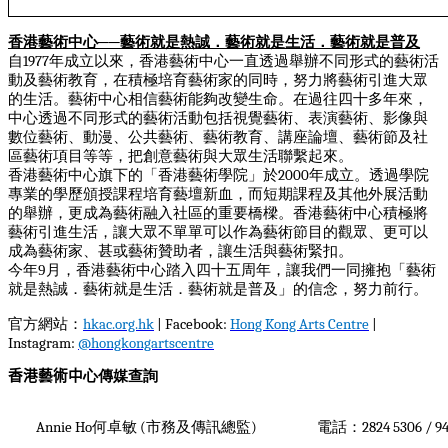
香港藝術中心
──
藝術就是熱誠．藝術就是生活．藝術就是普及
自
1977
年成立以來，香港藝術中心一直透過舉辦不同形式的藝術活
動及藝術教育，在積極培育藝術家的同時，努力將藝術引進大眾
的生活。藝術中心相信藝術能夠改變生命。在過往四十多年來，
中心透過不同形式的藝術活動包括視覺藝術、表演藝術、影像與
數位藝術、動漫、公共藝術、藝術教育、講座論壇、藝術節及社
區藝術項目等等，把創意藝術與大眾生活聯繫起來。
香港藝術中心旗下的「香港藝術學院」於
2000
年成立。透過學院
專業的學歷頒授課程培育藝壇新血，而短期課程及其他外展活動
的舉辦，更成為藝術融入社區的重要橋樑。香港藝術中心積極將
藝術引進生活，讓大眾不單單可以作為藝術節目的觀眾、更可以
成為藝術家、甚或藝術贊助者，讓生活與藝術緊扣。
今年9月，香港藝術中心踏入四十五周年，讓我們一同擁抱「藝術
就是熱誠．藝術就是生活．藝術就是普及」的信念，努力前行。
官方網站：
hkac.org.hk
| Facebook:
Hong Kong Arts Centre
|
Instagram:
@hongkongartscentre
香港藝術中
心傳媒查詢
Annie Ho
何卓敏
(
市務及傳訊總監
)
電話：
2824 5306 / 9