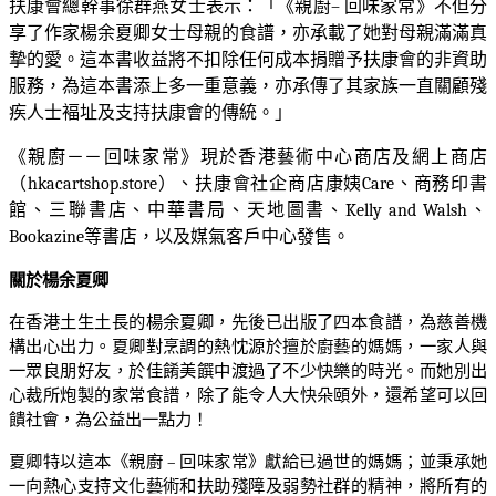
扶康會總幹事徐群燕女士表示：「《親廚
–
回味家常》不但分
享了作家楊余夏卿女士母親的食譜，亦承載了她對母親滿滿真
摯的愛。這本書收益將不扣除任何成本捐贈予扶康會的非資助
服務，為這本書添上多一重意義，亦承傳了其家族一直關顧殘
疾人士褔址及支持扶康會的傳統。」
《親廚－－回味家常》現於香港藝術中心商店及網上商店
（
hkacartshop.store
）、扶康會社企商店康姨
Care
、商務印書
館、三聯書店、中華書局、天地圖書、
Kelly and Walsh
、
Bookazine
等書店，以及媒氣客戶中心發售。
關於楊余夏卿
在香港土生土長的楊余夏卿，先後已出版了四本食譜，為慈善機
構出心出力。夏卿對烹調的熱忱源於擅於廚藝的媽媽，一家人與
一眾良朋好友，於佳餚美饌中渡過了不少快樂的時光。而她別出
心裁所炮製的家常食譜，除了能令人大快朵頤外，還希望可以回
饋社會，為公益出一點力！
夏卿特以這本《親廚
–
回味家常》獻給已過世的媽媽；並秉承她
一向熱心支持文化藝術和扶助殘障及弱勢社群的精神，將所有的