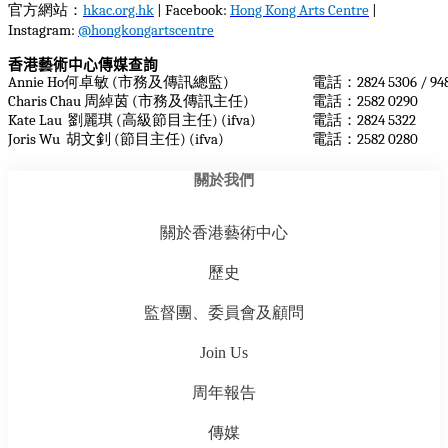
官方網站：
hkac.org.hk
| Facebook:
Hong Kong Arts Centre
|
Instagram:
@hongkongartscentre
香港藝術中心傳媒查詢
Annie Ho
何卓敏
(
市務及傳訊總監
)
電話：
2824 5306 / 9
Charis Chau
周綽茵
(
市務及傳訊主任
)
電話：
2582 0290
Kate Lau
劉麗琪
(
高級節目主任
) (ifva)
電話：
2824 5322
Joris Wu
胡文釗
(
節目主任
) (ifva)
電話：
2582 0280
關於我們
關於香港藝術中心
歷史
監督團、委員會及顧問
Join Us
周年報告
傳媒