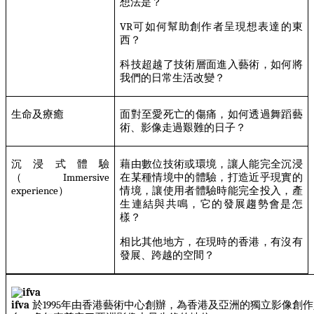
想法是？
VR
可如何幫助創作者呈現想表達的東
西？
科技超越了技術層面進入藝術，如何將
我們的日常生活改變？
生命及療癒
面對至愛死亡的傷痛，如何透過舞蹈藝
術、影像走過艱難的日子？
沉浸式體驗
藉由數位技術或環境，讓人能完全沉浸
（
Immersive
在某種情境中的體驗，打造近乎現實的
experience
）
情境，讓使用者體驗時能完全投入，產
生連結與共鳴，它的發展趨勢會是怎
樣？
相比其他地方，在現時的香港，有沒有
發展、跨越的空間？
ifva
於
1995
年由香港藝術中心創辦，為香港及亞洲的獨立影像創作