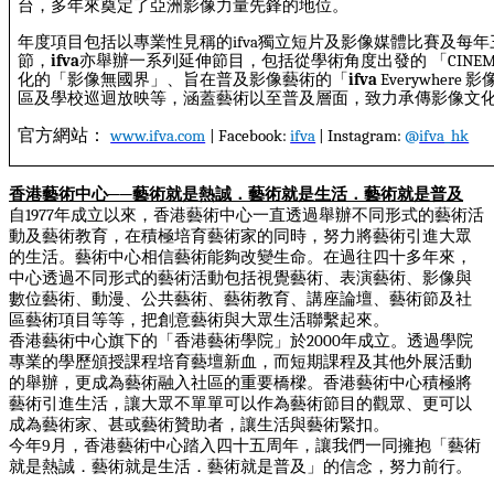
台，多年來奠定了亞洲影像力量先鋒的地位。
年度項目包括以專業性見稱的
ifva
獨立短片及影像媒體比賽及每年
節，
ifva
亦舉辦一系列延伸節目，包括從學術角度出發的
「
CINEM
化的「影像無國界」、旨在普及影像藝術的「
ifva
Everywhere
影
區及學校巡迴放映等，涵蓋藝術以至普及層面，致力承傳影像文
官方網站
：
www.ifva.com
| Facebook:
ifva
| Instagram:
@
ifva_hk
香港藝術中心
──
藝術就是熱誠．藝術就是生活．藝術就是普及
自
1977
年成立以來，香港藝術中心一直透過舉辦不同形式的藝術活
動及藝術教育，在積極培育藝術家的同時，努力將藝術引進大眾
的生活。藝術中心相信藝術能夠改變生命。在過往四十多年來，
中心透過不同形式的藝術活動包括視覺藝術、表演藝術、影像與
數位藝術、動漫、公共藝術、藝術教育、講座論壇、藝術節及社
區藝術項目等等，把創意藝術與大眾生活聯繫起來。
香港藝術中心旗下的「香港藝術學院」於
2000
年成立。透過學院
專業的學歷頒授課程培育藝壇新血，而短期課程及其他外展活動
的舉辦，更成為藝術融入社區的重要橋樑。香港藝術中心積極將
藝術引進生活，讓大眾不單單可以作為藝術節目的觀眾、更可以
成為藝術家、甚或藝術贊助者，讓生活與藝術緊扣。
今年9月，香港藝術中心踏入四十五周年，讓我們一同擁抱「藝術
就是熱誠．藝術就是生活．藝術就是普及」的信念，努力前行。