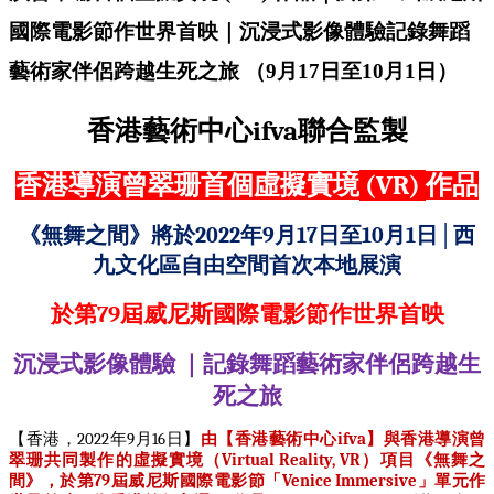
國際電影節作世界首映｜沉浸式影像體驗記錄舞蹈
藝術家伴侶跨越生死之旅 （9月17日至10月1日）
香港藝術中心
ifva
聯合監製
(VR)
香港導演曾翠珊首個虛擬實境
作品
《無舞之間》將於
2022
年
9
月
17
日至
10
月
1
日
│
西
九文化區自由空間首次本地展演
於第
79
屆威尼斯國際電影節作世界首映
沉浸式影像體驗
｜記錄舞蹈藝術家伴侶跨越生
死之旅
【香港，
2022
年
9
月
16
日】
由【香港藝術中心
ifva
】與香港導演曾
翠珊共同製作的虛擬實境（
Virtual Reality, VR
）項目《無舞之
間》，於第
79
屆威尼斯國際電影節「
Venice Immersive
」單元作