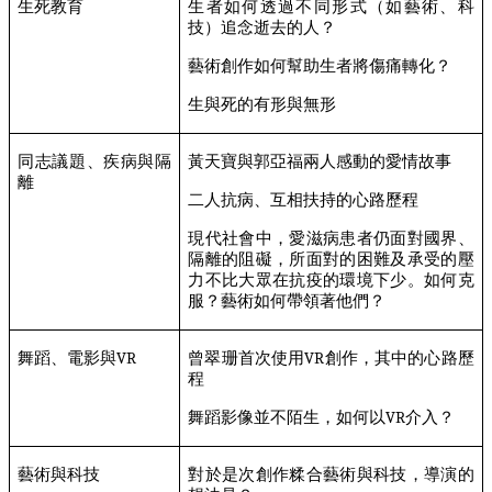
生死教育
生者如何透過不同形式（如藝術、科
技）追念逝去的人？
藝術創作如何幫助生者將傷痛轉化？
生與死的有形與無形
同志議題、疾病與隔
黃天寶與郭亞福兩人感動的愛情故事
離
二人抗病、互相扶持的心路歷程
現代社會中，愛滋病患者仍面對國界、
隔離的阻礙，所面對的困難及承受的壓
力不比大眾在抗疫的環境下少。如何克
服？藝術如何帶領著他們？
舞蹈、電影與
VR
曾翠珊首次使用
VR
創作，其中的心路歷
程
舞蹈影像並不陌生，如何以
VR
介入？
藝術與科技
對於是次創作糅合藝術與科技，導演的