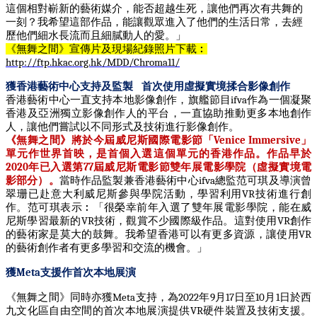
這個相對嶄新的藝術媒介，能否超越生死，讓他們再次有共舞的
一刻？
我希望這部作品，能讓觀眾進入了他們的生活日常，去經
歷他們細水長流而且細膩動人的愛。」
《無舞之間》宣傳片及現場紀錄照片下載︰
http://ftp.hkac.org.hk/MDD/Chroma11/
獲香港藝術中心支持及監製
首次使用虛擬實境揉合影像創作
香港藝術中心一直支持本地影像創作，旗艦節目
ifva
作為一個凝聚
香港及亞洲獨立影像創作人的平台，一直協助推動更多本地創作
人，讓他們嘗試以不同形式及技術進行影像創作。
《無舞之間》將於今屆威尼斯國際電影節「
Venice Immersive
」
單元作世界首映，是首個入選這個單元的香港作品。作品早於
2020
年已入選第
77
屆威尼斯電影節雙年展電影學院（虛擬實境電
影部分）。
當時作品監製兼香港藝術中心
ifva
總監范可琪及導演曾
翠珊已赴意大利威尼斯參與學院活動，學習利用
VR
技術進行創
作。范可琪表示︰「很榮幸前年入選了雙年展電影學院，能在威
尼斯學習最新的
VR
技術，觀賞不少國際級作品。這對使用
VR
創作
的藝術家是莫大的鼓舞。我希望香港可以有更多資源，讓使用
VR
的藝術創作者有更多學習和交流的機會。」
獲
Meta
支援作首次本地展演
《無舞之間》同時亦獲
Meta
支持，為
2022
年
9
月
17
日至
10
月
1
日於西
九文化區自由空間的首次本地展演提供
VR
硬件裝置及技術支援。