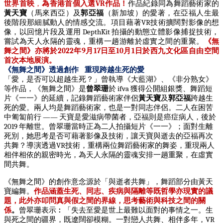
世界首映
，
為香港首個入選
VR
作品！
作品
紀錄同為舞蹈藝術家的
黃天寶
（馬來西亞）及
郭亞福
（新加坡）的愛著，在亞福人生最
後階段那細膩動人的情感交流。項目藉著
VR
技術擴闊對影像的想
像，以回憶片段及運用
DepthKit
拍攝的動態立體影像捕捉技術，
嘗試為天人永隔的靈魂，重構一趟游離於虛實之間的重聚。
《無
舞之間》亦將於
2022
年
9
月
17
日至
10
月
1
日於西九文化區自由空間
首次本地展演。
《無舞之間》透過創作
重現跨越生死的愛
「愛，是否可以超越生死？」曾執導《大藍湖》、《非分熟女》
等作品，《無舞之間》是
曾翠珊
於
ifva
獲得公開組銀獎、舞蹈短
片《一一》的延續，記錄舞蹈藝術家伴侶
黃天寶
及
郭亞福
跨越生
死的愛。兩人均是舞蹈藝術家，也是一對同志伴侶。二人在困苦
中匍匐前行
——
天寶是愛滋病帶菌者，亞福則是癌症病人，後於
2019
年離世。曾翠珊當時正為二人拍攝短片《一一》；面對生離
死別，她思考是否可藉著影像及技術，讓天寶與逝去的亞福再次
共舞？導演透過
VR
技術，重構兩位舞蹈藝術家的舞姿，重現兩人
相伴相依的親密時光，為天人永隔的靈魂安排一趟重聚，在虛實
間共舞。
《無舞之間》的創作意念源於「與逝者共舞」，舞蹈部分由黃天
寶編舞。
作品涵蓋生死、同志、疾病與隔離等既哲學亦現實的議
題，此外亦叩問真與假之間的界線，思考藝術與科技之間的關
係
。
曾翠珊表示︰「失去至愛是世上最難以面對的事情之一。生
與死之間的疆界，既遼闊卻模糊。一對戀人共舞、相伴多年，
VR