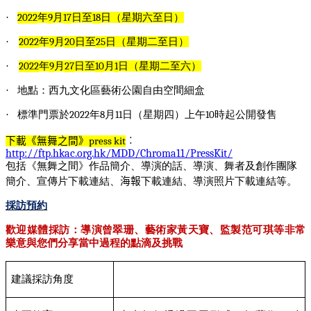
·
2022
年
9
月
17
日至
18
日（星期六至日）
·
2022
年
9
月
20
日至
25
日（星期二至日）
·
2022
年
9
月
27
日至
10
月
1
日（星期二至六）
·
地點：西九文化區藝術公園自由空間細盒
·
標準門票於
2022
年
8
月
11
日（星期四）上午
10
時起公開發售
下載《無舞之間》
press kit
︰
http://ftp.hkac.org.hk/MDD/Chroma11/PressKit/
包括《無舞之間》作品簡介、導演的話、導演、舞者及創作團隊
簡介、宣傳片下載連結、
海報
下載連結、導演照片下載連結等。
採訪預約
歡迎媒體採訪：導演曾翠珊、藝術家黃天寶、監製范可琪等非常
樂意與您們分享當中過程的點滴及挑戰
建議採訪角度