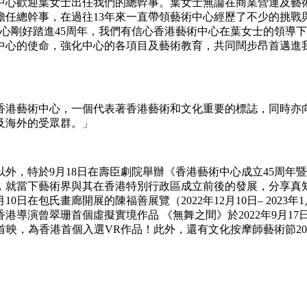
中心歡迎葉女士出任我們的總幹事。葉女士無論在商業營運及藝
起擔任總幹事，在過往13年來一直帶領藝術中心經歷了不少的挑
心剛好踏進45周年，我們有信心香港藝術中心在葉女士的領導
中心的使命，強化中心的各項目及藝術教育，共同闊步昂首邁進我
香港藝術中心，一個代表著香港藝術和文化重要的標誌，同時亦
及海外的受眾群。」
外，特於9月18日在壽臣劇院舉辦《香港藝術中心成立45周年暨
就當下藝術界與其在香港特別行政區成立前後的發展，分享真知
日在包氏畫廊開展的陳福善展覽（2022年12月10日– 2023
，香港導演曾翠珊首個虛擬實境作品 《無舞之間》於2022年9月1
元作世界首映，為香港首個入選VR作品！此外，還有文化按摩師藝術節2