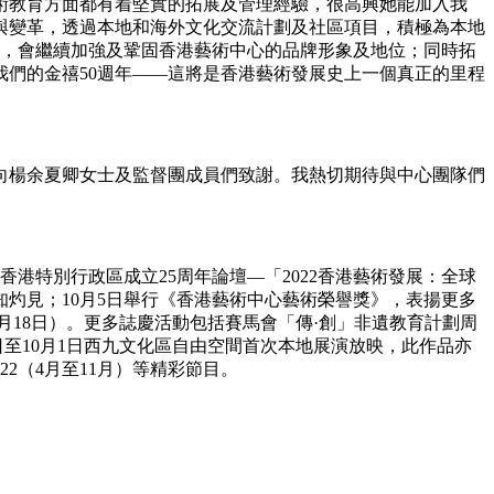
術教育方面都有着堅實的拓展及管理經驗，很高興她能加入我
戰與變革，透過本地和海外文化交流計劃及社區項目，積極為本地
下，會繼續加強及鞏固香港藝術中心的品牌形象及地位；同時拓
們的金禧50週年——這將是香港藝術發展史上一個真正的里程
向楊余夏卿女士及監督團成員們致謝。我熱切期待與中心團隊們
香港特別行政區成立25周年論壇—「2022香港藝術發展：全球
灼見；10月5日舉行《香港藝術中心藝術榮譽獎》，表揚更多
年1月18日）。更多誌慶活動包括賽馬會「傳·創」非遺教育計劃周
7日至10月1日西九文化區自由空間首次本地展演放映，此作品亦
022（4月至11月）等精彩節目。