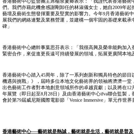
香港藝術中心監督團主席楊余夏卿表示：「我謹代表香港藝術
們。我們亦藉此機會感謝剛卸任的林淑儀女士，她自2009年
藝壇及藝術生態發揮重要及堅實的影響力。今年9月香港藝術中
展我們的網絡連繫及業務營運，並建構一個牢固的基礎來載承
碑」
香港藝術中心總幹事葉思芬表示：「我很高興及榮幸能夠加入
緊密合作，來促進更長遠可持續發展的領域，拓展更廣闊本地
香港藝術中心踏入45周年，除了一系列創新和獨具特色的節目以
機遇與挑戰」》，屆時多位本地文化藝術界的領袖將濟濟一堂，
出色藝術工作者對本地創意領域所作的卓越貢獻；以及將在12月10
年展覽（即日起至8月28日）及由香港藝術中心ifva聯合監製
會於第79屆威尼斯國際電影節「Venice Immersive」單
香港藝術中心
──
藝術就是熱誠．藝術就是生活．藝術就是普及