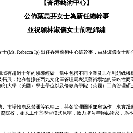
【香港藝術中心】
公佈葉思芬女士為新任總幹事
並祝願林淑儀女士前程錦繡
. Rebecca Ip) 出任香港藝術中心總幹事，由林淑儀女士離任
領域有超過十年的領導經驗，當中包括不同企業及非牟利組織機
及拓展；她亦曾擔任西九文化區管理局表演藝術場地的策略性商
布朗大學（美國）學士學位以及倫敦商學院（英國）工商管理碩
費、市場推廣及營運等範疇上，與各管理團隊並肩協作，來實踐
自資院校，並以工作室學習模式見稱，致力培育年輕藝術家，為