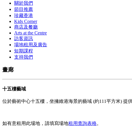
關於我們
節目推薦
珍藏香港
Kids Corner
商店及餐廳
Arts at the Centre
訪客資訊
場地租用及廣告
短期課程
支持我們
畫廊
十五樓藝域
位於藝術中心十五樓，坐擁維港海景的藝域 (約111平方米)
如有意租用此場地，請填寫場地
租用查詢表格
。