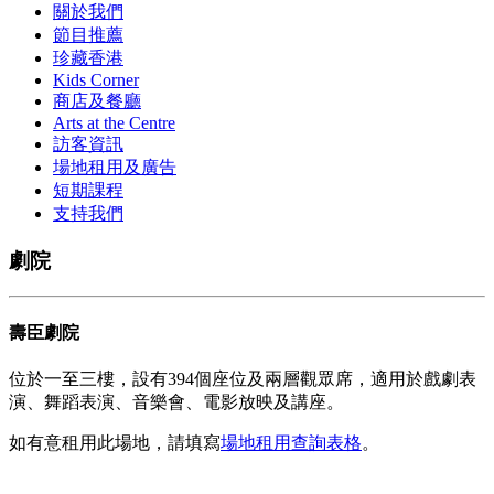
關於我們
節目推薦
珍藏香港
Kids Corner
商店及餐廳
Arts at the Centre
訪客資訊
場地租用及廣告
短期課程
支持我們
劇院
壽臣劇院
位於一至三樓，設有394個座位及兩層觀眾席，適用於戲劇表
演、舞蹈表演、音樂會、電影放映及講座。
如有意
租用此場地，請填寫
場地租
用查詢表格
。