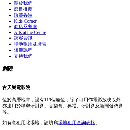
關於我們
節目推薦
珍藏香港
Kids Corner
商店及餐廳
Arts at the Centre
訪客資訊
場地租用及廣告
短期課程
支持我們
劇院
古天樂電影院
位於高層地庫，設有119個座位，除了可用作電影放映以外，
亦適用於舉辦研討會、音樂會、典禮、研討會及新聞發佈會
等。
如有意
租用此場地，請填寫
場地租
用查詢表格
。